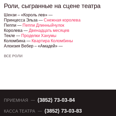
Роли, сыгранные на сцене театра
Шензи – «Король лев» —
Принцесса Эльза —
Снежная королева
Пеппи —
Пеппи Длинныйчулок
Королева —
Двенадцать месяцев
Текле —
Проделки Ханумы
Коломбина —
Квартира Коломбины
Алоизия Вебер – «Амадей» —
ВСЕ РОЛИ
(3852) 73-03-84
ПРИЕМНАЯ
(3852) 73-03-83
КАССА ТЕАТРА