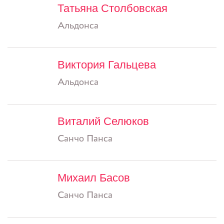
Татьяна Столбовская
Альдонса
Виктория Гальцева
Альдонса
Виталий Селюков
Санчо Панса
Михаил Басов
Санчо Панса