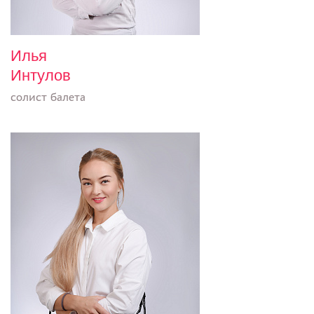
Илья
Интулов
солист балета