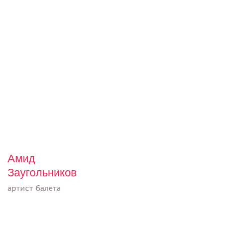
Амид
Заугольников
артист балета