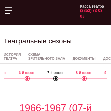
Касса театра
(3852) 73-03-
83
Театральные сезоны
ИСТОРИЯ
СХЕМА
ТЕАТРА
ЗРИТЕЛЬНОГО ЗАЛА
ДОКУМЕНТЫ
ДОС
езон
6-й сезон
7-й сезон
8-й сезон
9-й
1966-1967 (07-й