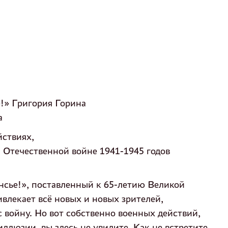
!» Григория Горина
а
йствиях,
 Отечественной войне 1941-1945 годов
нсье!», поставленный к 65-летию Великой
влекает всё новых и новых зрителей,
 войну. Но вот собственно военных действий,
ллюзии, вы здесь не увидите. Как не встретите