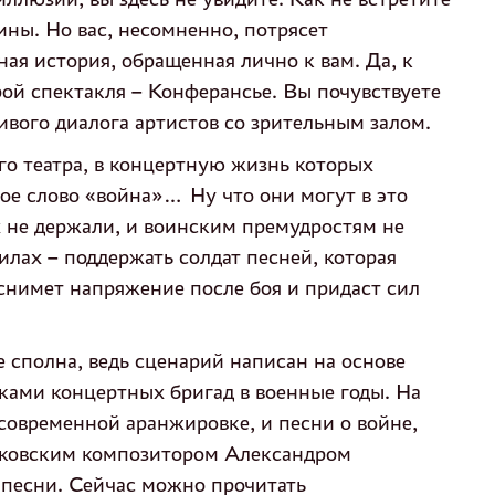
ины. Но вас, несомненно, потрясет
ная история, обращенная лично к вам. Да, к
рой спектакля – Конферансье. Вы почувствуете
ивого диалога артистов со зрительным залом.
го театра, в концертную жизнь которых
ое слово «война»… Ну что они могут в это
х не держали, и воинским премудростям не
илах – поддержать солдат песней, которая
 снимет напряжение после боя и придаст сил
сполна, ведь сценарий написан на основе
ками концертных бригад в военные годы. На
 современной аранжировке, и песни о войне,
ковским композитором Александром
песни. Сейчас можно прочитать