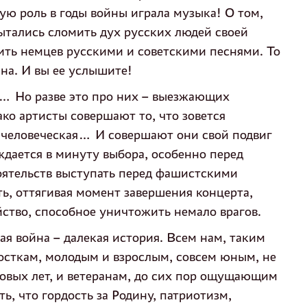
ую роль в годы войны играла музыка! О том,
ытались сломить дух русских людей своей
ить немцев русскими и советскими песнями. То
на. И вы ее услышите!
»… Но разве это про них – выезжающих
ко артисты совершают то, что зовется
 человеческая… И совершают они свой подвиг
ждается в минуту выбора, особенно перед
ятельств выступать перед фашистскими
ть, оттягивая момент завершения концерта,
ойство, способное уничтожить немало врагов.
я война – далекая история. Всем нам, таким
осткам, молодым и взрослым, совсем юным, не
зовых лет, и ветеранам, до сих пор ощущающим
ть, что гордость за Родину, патриотизм,