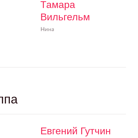
Тамара
Вильгельм
Нина
ппа
Евгений Гутчин