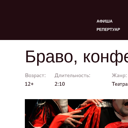
АФИША
РЕПЕРТУАР
Браво, конф
Возраст:
Длительность:
Жанр:
12+
2:10
Театра