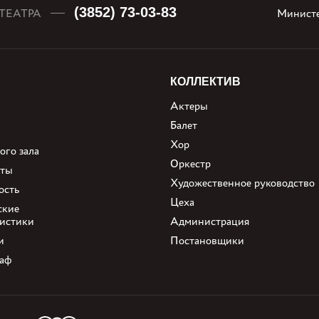
(3852) 73-03-83
ТЕАТРА
Министе
КОЛЛЕКТИВ
Актеры
Балет
Хор
ого зала
Оркестр
нты
Художественное руководство
ость
Цеха
ские
ристики
Администрация
и
Постановщики
аф