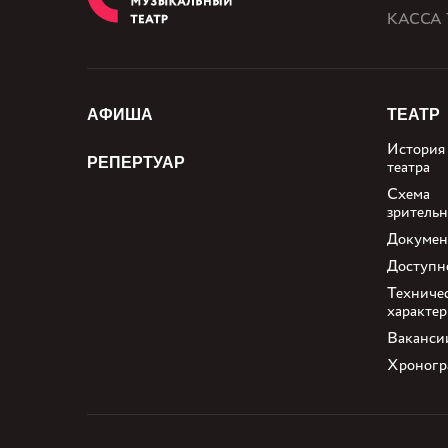
КАССА 
АФИША
ТЕАТР
История
РЕПЕРТУАР
театра
Схема
зрительн
Докуме
Доступн
Техниче
характе
Ваканси
Хроногр