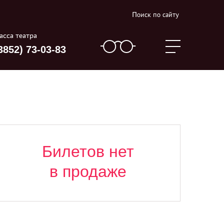
Поиск по сайту
асса театра
3852) 73-03-83
Билетов нет
в продаже