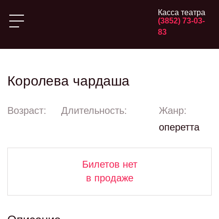
Касса театра
(3852) 73-03-
83
Королева чардаша
Возраст:
Длительность:
Жанр:
оперетта
Билетов нет
в продаже