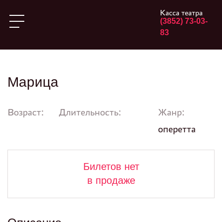
Касса театра
(3852) 73-03-
83
Марица
Возраст:
Длительность:
Жанр:
оперетта
Билетов нет
в продаже