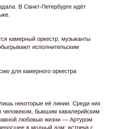
оздала. В Санкт-Петербурге идёт
ыке.
тся камерный оркестр, музыканты
 обыгрывают исполнительским
сию для камерного оркестра
 лишь некоторые её линии. Среди них
м человеком, бывшим кавалерийским
 главной любовью жизни — Артуром
реросшее в модный дом; встреча с