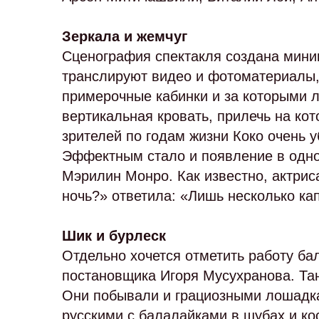
Зеркала и жемчуг
Сценография спектакля создана мини
транслируют видео и фотоматериалы,
примерочные кабинки и за которыми л
вертикальная кровать, прилечь на ко
зрителей по годам жизни Коко очень 
Эффектным стало и появление в одно
Мэрилин Монро. Как известно, актрис
ночь?» ответила: «Лишь несколько ка
Шик и бурлеск
Отдельно хочется отметить работу ба
постановщика Игоря Мусухранова. Та
Они побывали и грациозными лошадка
русскими с балалайками в шубах и ко