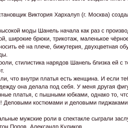
тановщик Виктория Хархалуп (г. Москва) созд
 высокой моды Шанель начала как раз с произв
й, широкие брюки, трикотаж, маленькое чёрное
осить её на плече, бижутерия, двухцветная обу
ды.
оли, стилистика нарядов Шанель близка ей с то
т.
и, что внутри платья есть женщина. И если тебе
ежду она делала под себя. У меня другая фиг
нные платья, с пышными юбками, однако то, чт
но! Деловыми костюмами и деловыми пиджаками
альные мужские роли в спектакле сыграли зас
тон Попов, Александр Куликов.