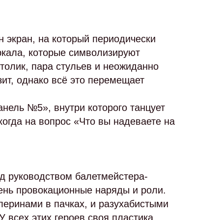
 экран, на который периодически
ркала, которые символизируют
толик, пара стульев и неожиданно
зит, однако всё это перемещает
нель №5», внутри которого танцует
огда на вопрос «Что вы надеваете на
од руководством балетмейстера-
ень провокационные наряды и роли.
еринами в пачках, и разухабистыми
 всех этих героев своя пластика,