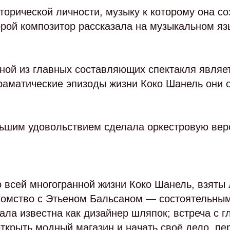
сторической личности, музыку к которому она с
орой композитор рассказала на музыкальном яз
дной из главных составляющих спектакля являе
драматические эпизоды жизни Коко Шанель они
ольшим удовольствием сделала оркестровую вер
 о всей многогранной жизни Коко Шанель, взяты
акомство с Этьеном Бальсаном — состоятельны
ала известна как дизайнер шляпок; встреча с
ткрыть модный магазин и начать своё дело, пе