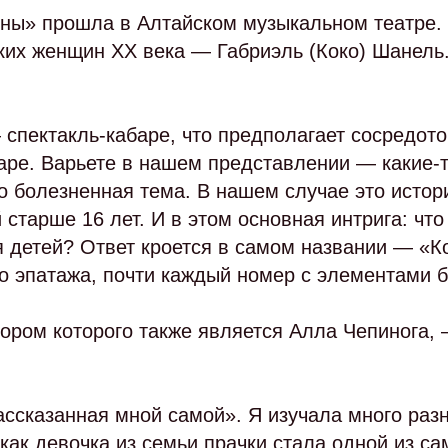
ины» прошла в Алтайском музыкальном театре.
ких женщин ХХ века — Габриэль (Коко) Шанель
пектакль-кабаре, что предполагает сосредото
аре. Варьете в нашем представлении — какие-то
то болезненная тема. В нашем случае это исто
старше 16 лет. И в этом основная интрига: что
 детей? Ответ кроется в самом названии — «К
го эпатажа, почти каждый номер с элементами 
тором которого также является Алла Чепинога,
ассказанная мной самой». Я изучала много раз
 как девочка из семьи прачки стала одной из с