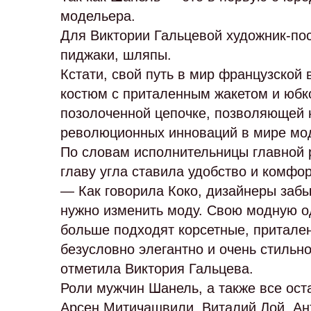
модельера.
Для Виктории Гальцевой художник-пос
пиджаки, шляпы.
Кстати, свой путь в мир французской
костюм с приталенным жакетом и юбко
позолоченной цепочке, позволяющей н
революционных инноваций в мире мо
По словам исполнительницы главной р
главу угла ставила удобство и комфор
— Как говорила Коко, дизайнеры забыл
нужно изменить моду. Свою модную од
больше подходят корсетные, притале
безусловно элегантно и очень стиль
отметила Виктория Гальцева.
Роли мужчин Шанель, а также все ост
Арсен Митичашвили, Виталий Лой, Ан