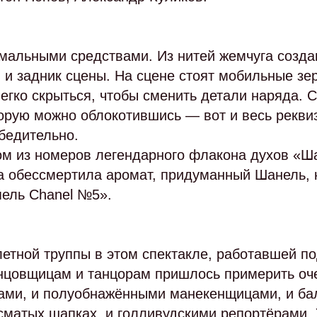
мальными средствами. Из нитей жемчуга создан
 и задник сцены. На сцене стоят мобильные зе
егко скрыться, чтобы сменить детали наряда. С
торую можно облокотившись — вот и весь рекви
убедительно.
м из номеров легендарного флакона духов «Ша
а обессмертила аромат, придуманный Шанель, к
пель Chanel №5».
летной труппы в этом спектакле, работавшей п
нцовщицам и танцорам пришлось примерить оч
ми, и полуобнажёнными манекенщицами, и бал
сматых шапках, и голливудскими репортёрами. У