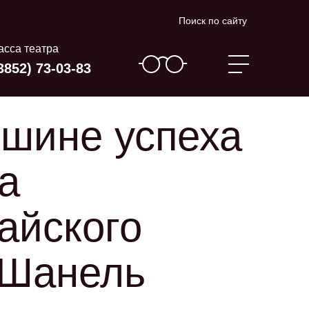
Поиск по сайту
асса театра
3852) 73-03-83
ршине успеха
а
айского
 Шанель