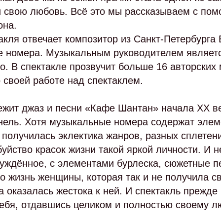
и свою любовь. Всё это мы рассказываем с пом
она.
кля отвечает композитор из Санкт-Петербурга 
 номера. Музыкальным руководителем являетс
. В спектакле прозвучит больше 16 авторских
 своей работе над спектаклем.
ежит джаз и песни «Кафе Шантан» начала XX в
ель. Хотя музыкальные номера содержат элеме
 получилась эклектика жанров, разных сплетен
йство красок жизни такой яркой личности. И н
нуждённое, с элементами бурлеска, сюжетные п
 жизнь женщины, которая так и не получила св
а оказалась жестока к ней. И спектакль прежде
себя, отдавшись целиком и полностью своему 