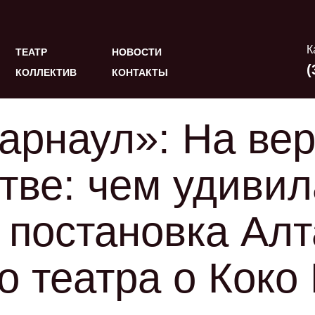
К
ТЕАТР
НОВОСТИ
(
КОЛЛЕКТИВ
КОНТАКТЫ
арнаул»: На ве
тве: чем удивил
 постановка Алт
о театра о Коко