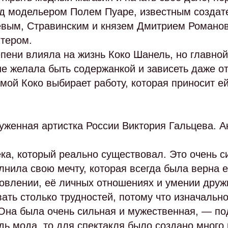
 модельером Полем Пуаре, известным создате
левым, Стравинским и князем Дмитрием Романо
тером.
епени влияла на жизнь Коко Шанель, но главно
 не желала быть содержанкой и зависеть даже 
ой Коко выбирает работу, которая приносит ей 
уженная артистка России Виктория Гальцева. А
ка, который реально существовал. Это очень 
нила свою мечту, которая всегда была верна е
овлении, её личных отношениях и умении дружи
ать столько трудностей, потому что изначально
 Она была очень сильная и мужественная, — по
дь мода, то для спектакля было создано много