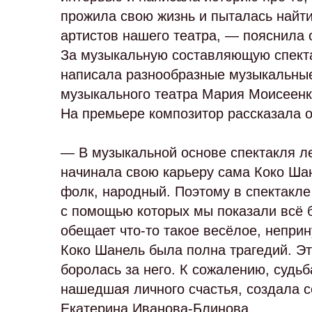
прожила свою жизнь и пыталась найт
артистов нашего театра, — пояснила 
За музыкальную составляющую спекта
написала разнообразные музыкальные
музыкального театра Мария Моисеенко
На премьере композитор рассказала о
— В музыкальной основе спектакля л
начинала свою карьеру сама Коко Шан
фолк, народный. Поэтому в спектакле
с помощью которых мы показали всё бу
обещает что-то такое весёлое, непри
Коко Шанель была полна трагедий. Это
боролась за него. К сожалению, судьб
нашедшая личного счастья, создала 
Екатерина Иванова-Блинова.