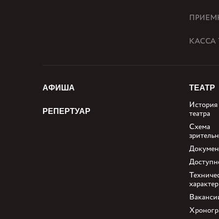
ПРИЕМ
КАССА 
АФИША
ТЕАТР
История
РЕПЕРТУАР
театра
Схема
зрительн
Докуме
Доступн
Техниче
характе
Ваканси
Хроногр