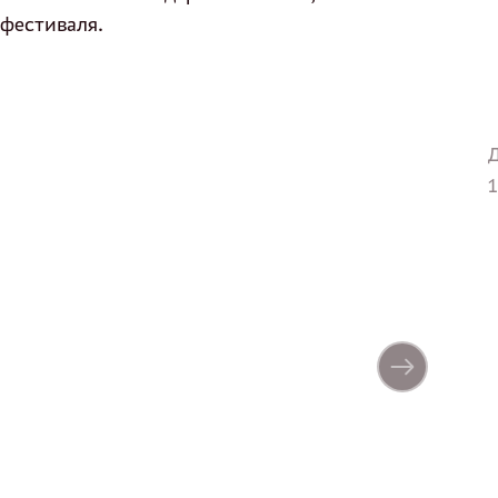
фестиваля.
Д
1