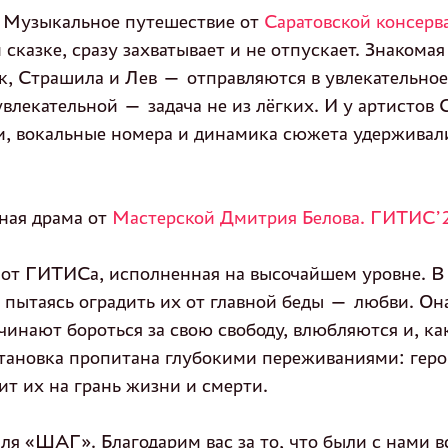
. Музыкальное путешествие от
Саратовской консерв
сказке, сразу захватывает и не отпускает. Знакомая
, Страшила и Лев — отправляются в увлекательное 
увлекательной — задача не из лёгких. И у артистов 
и, вокальные номера и динамика сюжета удерживали
ная драма от
Мастерской Дмитрия Белова. ГИТИС’
 от ГИТИСа, исполненная на высочайшем уровне. В
 пытаясь оградить их от главной беды — любви. Она
чинают бороться за свою свободу, влюбляются и, как
становка пропитана глубокими переживаниями: гер
т их на грань жизни и смерти.
я «ШАГ». Благодарим вас за то, что были с нами вс