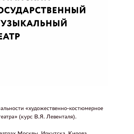
иальности «художественно-костюмерное
тра» (курс В.Я. Левенталя).
еатрах Москвы, Иркутска, Кирова,