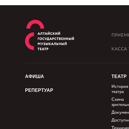
ПРИЕМ
КАССА 
АФИША
ТЕАТР
История
РЕПЕРТУАР
театра
Схема
зрительн
Докуме
Доступн
Техниче