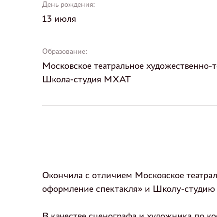
День рождения:
13 июля
Образование:
Московское театральное художественно-
Школа-студия МХАТ
Окончила с отличием Московское театра
оформление спектакля» и Школу-студию 
В качестве сценографа и художника по к