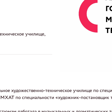
техническое училище,
льное художественно-техническое училище по спец
МХАТ по специальности «художник-постановщик теа
остюмам работала в музыкальных и драматических т