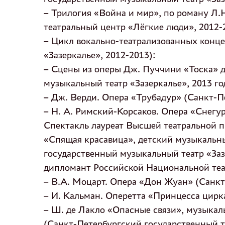
– Трилогия «Война и мир», по роману Л.
театральный центр «Лёгкие люди», 2012-
– Цикл вокально-театрализованных конц
«Зазеркалье», 2012-2013):
– Сцены из оперы Дж. Пуччини «Тоска» д
музыкальный театр «Зазеркалье», 2013 го
– Дж. Верди. Опера «Трубадур» (Санкт-П
– Н. А. Римский-Корсаков. Опера «Снегу
Спектакль лауреат Высшей театральной 
«Спящая красавица», детский музыкальны
государственный музыкальный театр «Зазе
дипломант Российской Национальной те
– В.А. Моцарт. Опера «Дон Жуан» (Санкт
– И. Кальман. Оперетта «Принцесса цирк
– Ш. де Лакло «Опасные связи», музыкал
(Санкт-Петербургский государственный т