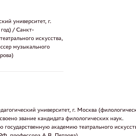
кий университет, г.
год) / Санкт-
театрального искусства,
иссер музыкального
трова)
гогический университет, г. Москва (филологический
воено звание кандидата филологических наук.
 государственную академию театрального искусства
 РФ, профессора А.В. Петрова)