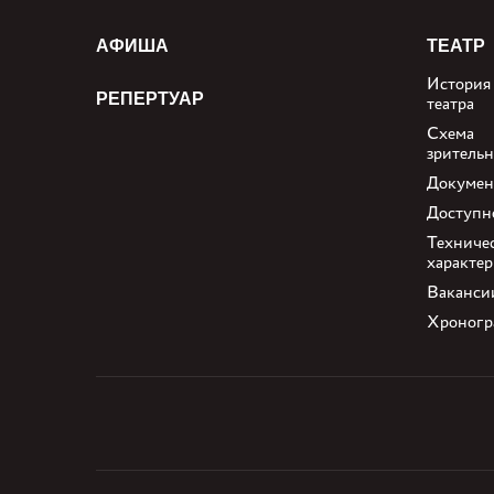
АФИША
ТЕАТР
История
РЕПЕРТУАР
театра
Схема
зрительн
Докуме
Доступн
Техниче
характе
Ваканси
Хроногр