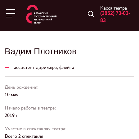
Касса театра
(3852) 73-03-
83
Вадим Плотников
ассистент дирижера, флейта
День рождения:
10 мая
Начало работы в театре:
2019 г.
Участие в спектаклях театра:
Всего 2 спектакля