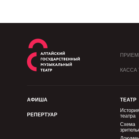
ПРИЕМ
КАССА 
АФИША
ТЕАТР
Истори
РЕПЕРТУАР
театра
Схема
зритель
Докуме