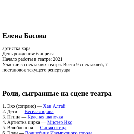
Елена Басова
артистка хора
День рождения:
6 апреля
Начало работы в театре:
2021
Участие в спектаклях театра:
Всего 9 спектаклей, 7
постановок текущего репертуара
Роли, сыгранные на сцене театра
1. Эхо (сопрано) —
Хан Алтай
2. Дети —
Весёлая вдова
3. Птица —
Красная шапочка
4. Артистка цирка —
Мистер Икс
5. Влюбленная —
Синяя птица
6. Элли —
Волшебник Изумрудного города