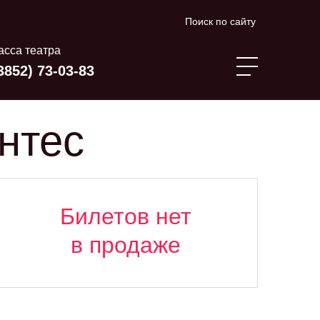
Поиск по сайту
асса театра
3852) 73-03-83
нтес
Билетов нет
в продаже