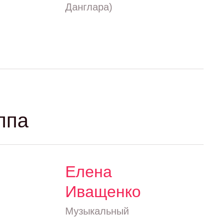
Данглара)
ппа
Елена
Иващенко
Музыкальный