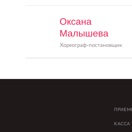
Оксана
Малышева
Хореограф-постановщик
ПРИЕМ
КАССА 