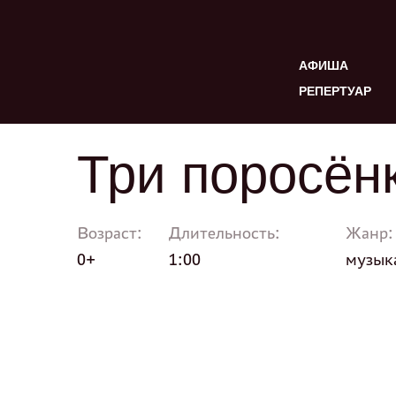
АФИША
РЕПЕРТУАР
Три поросён
Возраст:
Длительность:
Жанр:
0+
1:00
музыка