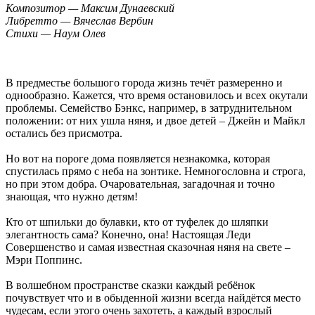
Композитор — Максим Дунаевский
Либретто — Вячеслав Вербин
Стихи — Наум Олев
В предместье большого города жизнь течёт размеренно и
однообразно. Кажется, что время остановилось и всех окутали
проблемы. Семейство Бэнкс, например, в затруднительном
положении: от них ушла няня, и двое детей – Джейн и Майкл
остались без присмотра.
Но вот на пороге дома появляется незнакомка, которая
спустилась прямо с неба на зонтике. Немногословна и строга,
но при этом добра. Очаровательная, загадочная и точно
знающая, что нужно детям!
Кто от шпильки до булавки, кто от туфелек до шляпки
элегантность сама? Конечно, она! Настоящая Леди
Совершенство и самая известная сказочная няня на свете –
Мэри Поппинс.
В волшебном пространстве сказки каждый ребёнок
почувствует что и в обыденной жизни всегда найдётся место
чудесам, если этого очень захотеть, а каждый взрослый