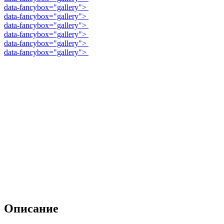
data-fancybox="gallery">
data-fancybox="gallery">
data-fancybox="gallery">
data-fancybox="gallery">
data-fancybox="gallery">
data-fancybox="gallery">
Описание