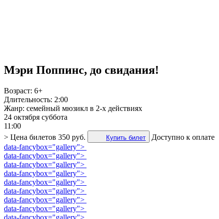
Мэри Поппинс, до свидания!
Возраст:
6+
Длительность:
2:00
Жанр:
семейный мюзикл в 2-х действиях
24 октября
суббота
11:00
>
Цена билетов
350 руб.
Доступно к оплате
Купить билет
data-fancybox="gallery">
data-fancybox="gallery">
data-fancybox="gallery">
data-fancybox="gallery">
data-fancybox="gallery">
data-fancybox="gallery">
data-fancybox="gallery">
data-fancybox="gallery">
data-fancybox="gallery">