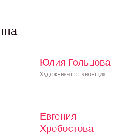
ппа
Юлия Гольцова
Художник-постановщик
Евгения
Хробостова