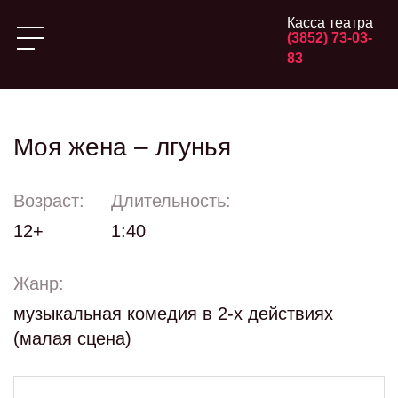
Касса театра
(3852) 73-03-
83
Моя жена – лгунья
Возраст:
Длительность:
12+
1:40
Жанр:
музыкальная комедия в 2-х действиях
(малая сцена)